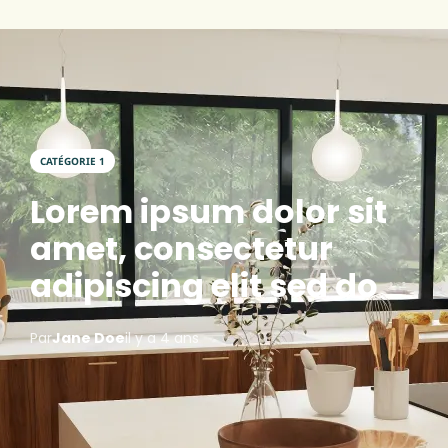
CATÉGORIE 1
Lorem ipsum dolor sit
amet, consectetur
adipiscing elit sed do
Par
Jane Doe
il y a 4 ans