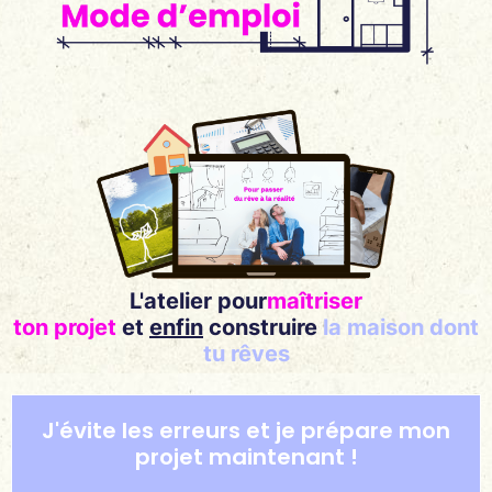
L'atelier pour
maîtriser
ton projet
et
enfin
construire
la maison dont
tu rêves
J'évite les erreurs et je prépare mon
projet maintenant !