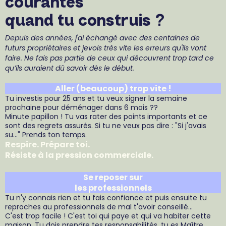
courantes
quand tu construis ?
Depuis des années, j'ai échangé avec des centaines de
futurs propriétaires et jevois très vite les erreurs qu'ils vont
faire. Ne fais pas partie de ceux qui découvrent trop tard ce
qu’ils auraient dû savoir dès le début.
Aller (beaucoup) trop vite !
Tu investis pour 25 ans et tu veux signer la semaine
prochaine pour déménager dans 6 mois ??
Minute papillon ! Tu vas rater des points importants et ce
sont des regrets assurés. Si tu ne veux pas dire : "Si j'avais
su..." Prends ton temps.
Respire. Prépare toi.
Résiste à la pression commerciale.
Se reposer sur
les professionnels
Tu n'y connais rien et tu fais confiance et puis ensuite tu
reproches au professionnels de mal t'avoir conseillé...
C'est trop facile ! C'est toi qui paye et qui va habiter cette
maison. Tu dois prendre tes responsabilités, tu es Maître