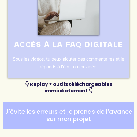
ACCÈS À LA FAQ DIGITALE
Sous les vidéos, tu peux ajouter des commentaires et je
réponds à l'écrit ou en vidéo.
👇
Replay
+ outils téléchargeables
immédiatement
👇
J’évite les erreurs et je prends de l’avance
sur mon projet