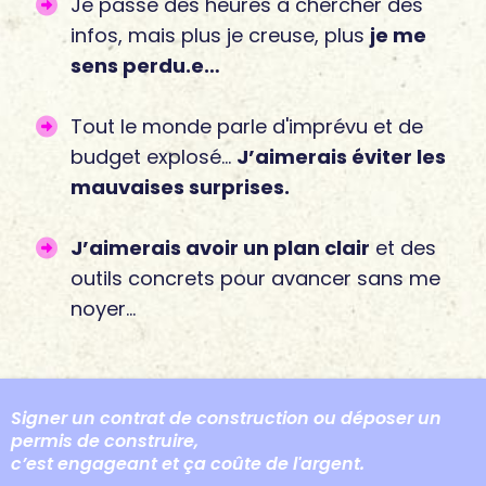
Je passe des heures à chercher des
infos, mais plus je creuse, plus
je me
sens perdu.e…
Tout le monde parle d'imprévu et de
budget explosé…
J’aimerais éviter les
mauvaises surprises.
J’aimerais avoir un plan clair
et des
outils concrets pour avancer sans me
noyer...
Signer un contrat de construction ou déposer un
permis de construire,
c’est engageant et ça coûte de l'argent.