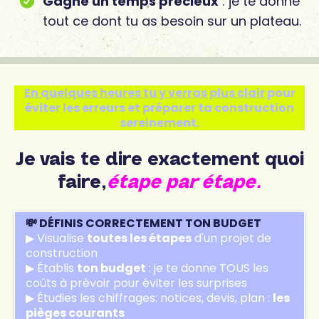
Gagne un temps précieux
: je te donne
tout ce dont tu as besoin sur un plateau.
En quelques heures tu y verras plus clair
pour
éviter les erreurs et préparer ta construction
sereinement.
Je vais te dire exactement quoi
faire,
étape par étape.
💸 DÉFINIS CORRECTEMENT TON BUDGET
▶ Visualise
toutes les étapes
d'un projet de
construction
▶ Établis
ton budget
: je te donne TOUS les
coûts à prévoir pour éviter les surprises
▶ Étudies les chiffrages: notices, devis, plan :
les
pièges courants