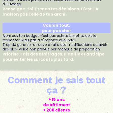
d'Ouvrage.
Renseigne-toi. Prends tes décisions. C'est TA
maison pas celle de ton archi.
Vouloir tout,
pour pas cher
Alors oui, ton budget n'est pas extensible et tu dois le
respecter. Mais pas à n'importe quel prix !
Trop de gens se retrouve à faire des modifications ou avoir
des plus-value non prévue par manque de préparation.
Priorise. Fais des arbitrages. Planifie et anticipe
pour éviter les surcoûts plus tard.
Comment je sais tout
ça ?
+ 15 ans
de bâtiment
+ 200 clients