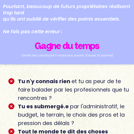
Pourtant, beaucoup de futurs propriétaires réalisent
trop tard
qu’ils ont oublié de vérifier des points essentiels.
Ne fais pas cette erreur :
Gagne du temps
(évite de construire 5 maisons avant d'avoir la bonne)
Tu n'y connais rien
et tu as peur de te
faire balader par les profesionnels que tu
rencontres ?
Tu es submergé.e
par l'administratif, le
budget, le terrain, le choix des pros et la
pression des délais ?
Tout le monde te dit des choses