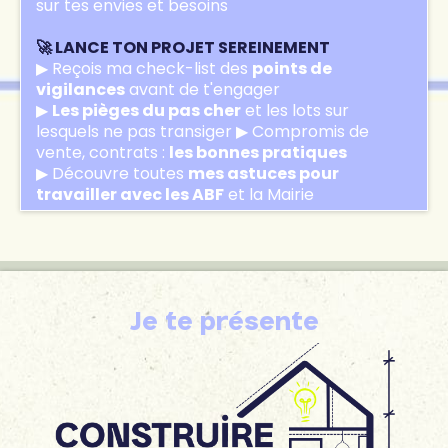
sur tes envies et besoins
🚀 LANCE TON PROJET SEREINEMENT
▶ Reçois ma check-list des
points de
vigilances
avant de t'engager
▶
Les pièges du pas cher
et les lots sur
lesquels ne pas transiger ▶ Compromis de
vente, contrats :
les bonnes pratiques
▶ Découvre toutes
mes astuces pour
travailler avec les ABF
et la Mairie
Je te présente