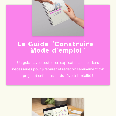
Le Guide "Construire :
Mode d'emploi"
Un guide avec toutes les explications et les liens
nécessaires pour préparer et réfléchir sereinement ton
projet et enfin passer du rêve à la réalité !